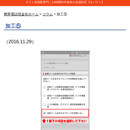
ギフト券買取専門｜24時間年中無休の全国対応【モバテン】
携帯電話現金化ホーム
>
コラム
> 加工⑤
加工⑤
（2016.11.29）