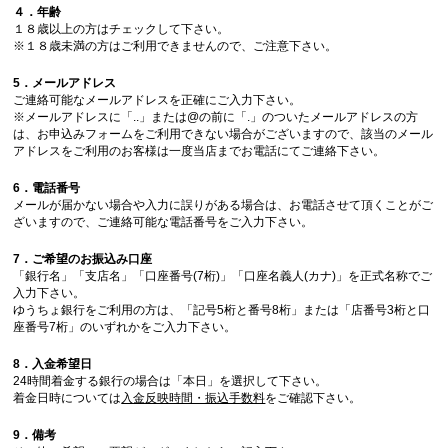
４．年齢
１８歳以上の方はチェックして下さい。
※１８歳未満の方はご利用できませんので、ご注意下さい。
5．メールアドレス
ご連絡可能なメールアドレスを正確にご入力下さい。
※メールアドレスに「..」または@の前に「.」のついたメールアドレスの方
は、お申込みフォームをご利用できない場合がございますので、該当のメール
アドレスをご利用のお客様は一度当店までお電話にてご連絡下さい。
6．電話番号
メールが届かない場合や入力に誤りがある場合は、お電話させて頂くことがご
ざいますので、ご連絡可能な電話番号をご入力下さい。
7．ご希望のお振込み口座
「銀行名」「支店名」「口座番号(7桁)」「口座名義人(カナ)」を正式名称でご
入力下さい。
ゆうちょ銀行をご利用の方は、「記号5桁と番号8桁」または「店番号3桁と口
座番号7桁」のいずれかをご入力下さい。
8．入金希望日
24時間着金する銀行の場合は「本日」を選択して下さい。
着金日時については
入金反映時間・振込手数料
をご確認下さい。
9．備考