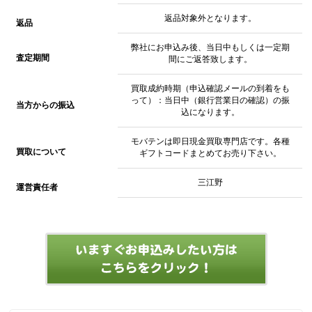
返品対象外となります。
返品
弊社にお申込み後、当日中もしくは一定期
査定期間
間にご返答致します。
買取成約時期（申込確認メールの到着をも
って）：当日中（銀行営業日の確認）の振
当方からの振込
込になります。
モバテンは即日現金買取専門店です。各種
買取について
ギフトコードまとめてお売り下さい。
三江野
運営責任者