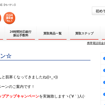
対応【モバテン】
24時間対応銀行
買取商品一覧
買取ステップ
振込手数料
携帯電話現金
ーン☆
肌寒くなってきましたね((+_+))
ペーンのご案内です！
ップアップキャンペーン
を実施致しますヽ(´∀｀)人(･