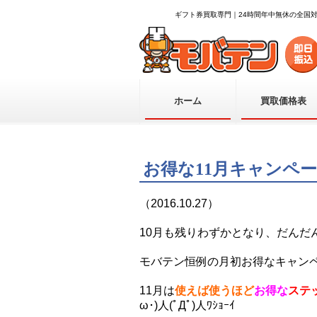
ギフト券買取専門｜24時間年中無休の全国
ホーム
買取価格表
お得な11月キャンペ
（2016.10.27）
10月も残りわずかとなり、だんだんと
モバテン恒例の月初お得なキャン
11月は
使えば使うほど
お得な
ステ
ω･)人(ﾟДﾟ)人ﾜｼｮｰｲ