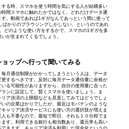
とする時、スマホを使う時間を気にする人が結構多い
の時間スマホに触れたかではなく、どれだけデータ通
ます。動画であれば1ギガなんてあっという間に使って
少しばかりのブラウジングしかしない、というのであれ
。どのような使い方をするかで、スマホの1ギガを多
違いが生まれてくるでしょう。
ショップへ行って聞いてみる
。毎月通信制限がかかってしまうという人は、データ
変更するべきです。反対に毎月データ通信量に余裕が
ている可能性がありますから、自分の使用量に合った
プランに設定して、賢くスマホを使いましょう。ま
ャリア決済の上限額なども見直してみてはどうでしょ
がいの企業ばかりでしたが、最近はモバテンのような
でキャリア決済サービスにも使い方の選択肢が増えま
証人も不要なので、最短で即日、それも１０分程でま
きます。利用できる銀行も相当数あり、還元率も高い
応できます。キャリア決済を利用した現金化というの