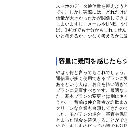
スマホのデータ通信量を抑えよう
です。しかし実際には、どれだけ
信量が大きかったかが関係してき
しまいますし、メールやLINE、
ば、1ギガでも十分かもしれません
いと考えるか、少なく考えるかに
容量に疑問を感じたら
やはり何と言ってもこれでしょう
通信量が多く使用できるプランに
あるという人は、お金を払い過ぎ
プランに見直すべきです。最適な
た、基本プランの変更とは別にキ
うか。一昔前は仲介業者が詐欺ま
クリーンな企業も台頭してきたの
した。モバテンの場合、審査や保
とまった現金を確保することがで
ので、もしものピンチの時でも対