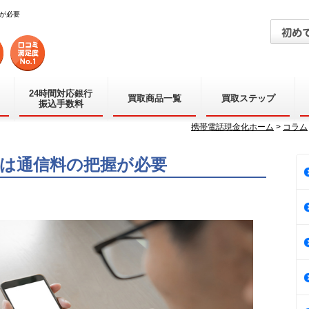
が必要
24時間対応銀行
買取商品一覧
買取ステップ
振込手数料
携帯電話現金化ホーム
>
コラム
は通信料の把握が必要