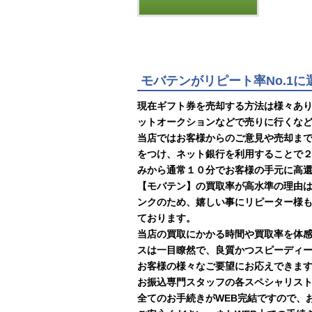
モバテンがリピート率No.1
現在ギフト券を売却する方法は様々あ
ットオークションなどで売りに行くな
当店ではお客様からのご意見や売却ま
をつけ、ネット銀行を利用することで
みから通常１０分でお客様の手元に高
【モバテン】の買取率が高水準の理由
ンクのため、嬉しい事にリピーター様
ております。
当店の買取にかかる時間や買取率を体
スは一目瞭然で、良質かつスピーディ
お客様の様々なご要望にお応えできま
お振込専門スタッフの各スペシャリスト
全てのお手続きがWEB完結ですので、