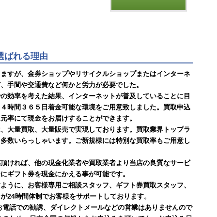
に選ばれる理由
りますが、金券ショップやリサイクルショップまたはインターネ
ど、手間や交通費など何かと労力が必要でした。
での効率を考えた結果、インターネットが普及していることに目
２４時間３６５日着金可能な環境をご用意致しました。買取申込
還元率にて現金をお届けすることができます。
は、大量買取、大量販売で実現しております。買取業界トップラ
も多数いらっしゃいます。ご新規様には特別な買取率もご用意し
感頂ければ、他の現金化業者や買取業者より当店の良質なサービ
ーにギフト券を現金にかえる事が可能です。
すように、お客様専用ご相談スタッフ、ギフト券買取スタッフ、
が24時間体制でお客様をサポートしております。
お電話での勧誘、ダイレクトメールなどの営業はありませんので