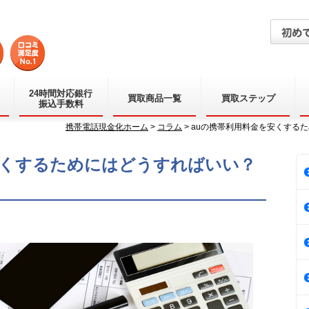
24時間対応銀行
買取商品一覧
買取ステップ
振込手数料
携帯電話現金化ホーム
>
コラム
> auの携帯利用料金を安くする
安くするためにはどうすればいい？